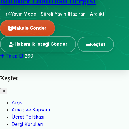
Bilimler Enstitüsü Dergisi
Yayın Modeli: Süreli Yayın (Haziran - Aralık)
Makale Gönder
Hakemlik İsteği Gönder
Keşfet
Takip Et
260
Keşfet
Arşiv
Amaç ve Kapsam
Ücret Politikası
Dergi Kurulları