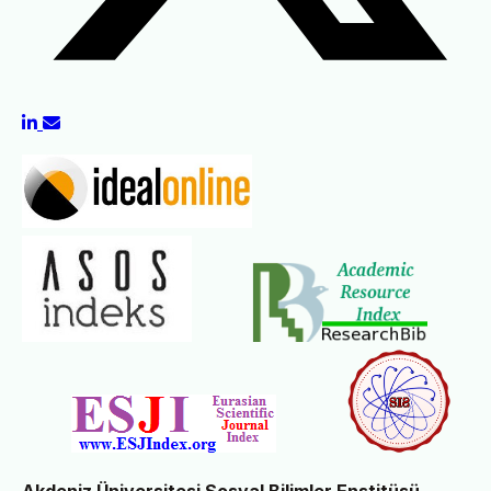
Akdeniz Üniversitesi Sosyal Bilimler Enstitüsü