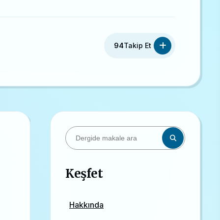
94
Takip Et
Keşfet
Hakkında