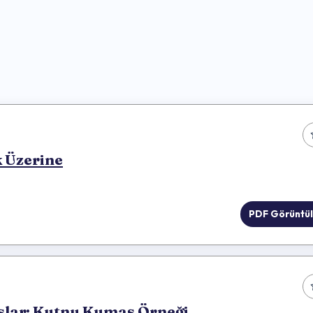
k Üzerine
PDF Görüntü
şlar: Kutnu Kumaş Örneği