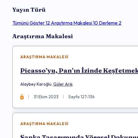
Yayın Türü
Tümünü Göster
12
Araştırma Makalesi
10
Derleme
2
Makaleler
Araştırma Makalesi
ARAŞTIRMA MAKALESI
Picasso’yu, Pan’ın İzinde Keşfetme
Alaybey Karoğlu
,
Güler Arık
31 Ekim 2023
Sayfa 127-136
ARAŞTIRMA MAKALESI
Şapka Tasarımında Yöresel Dokunu