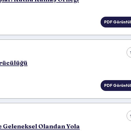
PDF Görüntü
Örücülüğü
PDF Görüntü
e Geleneksel Olandan Yola