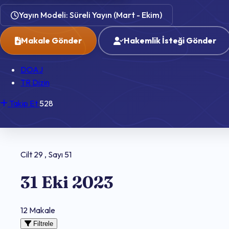
Yayın Modeli: Süreli Yayın (Mart - Ekim)
Makale Gönder
Hakemlik İsteği Gönder
DOAJ
TR Dizin
Takip Et
528
Cilt 29 , Sayı 51
31 Eki 2023
12 Makale
Filtrele