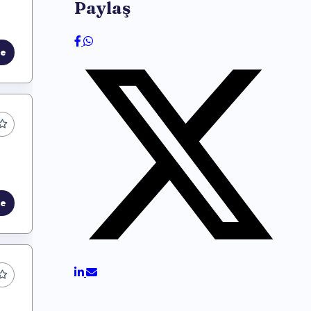
Paylaş
le
le