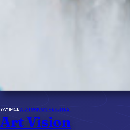
YAYIMCI:
ATATÜRK ÜNİVERSİTESİ
Art Vision