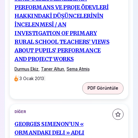
PERFORMANS VE PROJE ÖDEVLERİ
HAKKINDAKİ DÜŞÜNCELERİNİN
İNCELENMESİ / AN
INVESTIGATION OF PRIMARY
RURAL SCHOOL TEACHERS’ VIEWS
ABOUT PUPILS’ PERFORMANCE
AND PROJECT WORKS
Durmuş Ekiz
,
Taner Altun
,
Sema Atmiş
|
3 Ocak 2013
|
PDF Görüntüle
DIĞER
GEORGES SIMENON’UN «
ORMANDAKI DELI » ADLI