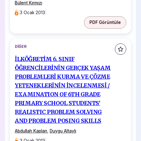
Bülent Kırmızı
|
3 Ocak 2013
|
PDF Görüntüle
DIĞER
İLKÖĞRETİM 6. SINIF
ÖĞRENCİLERİNİN GERÇEK YAŞAM
PROBLEMLERİ KURMA VE ÇÖZME
YETENEKLERİNİN İNCELENMESİ /
EXAMINATION OF 6TH GRADE
PRIMARY SCHOOL STUDENTS’
REALISTIC PROBLEM SOLVING
AND PROBLEM POSING SKILLS
Abdullah Kaplan
,
Duygu Altaylı
|
3 Ocak 2013
|