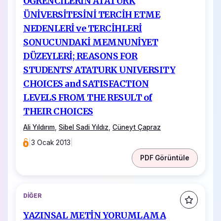
ÖĞRENCİLERİN ATATÜRK
ÜNİVERSİTESİNİ TERCİH ETME
NEDENLERİ ve TERCİHLERİ
SONUCUNDAKİ MEMNUNİYET
DÜZEYLERİ; REASONS FOR
STUDENTS’ ATATURK UNIVERSITY
CHOICES and SATISFACTION
LEVELS FROM THE RESULT of
THEIR CHOICES
Ali Yıldırım
,
Sibel Sadi Yıldız
,
Cüneyt Çapraz
|
3 Ocak 2013
|
PDF Görüntüle
DIĞER
YAZINSAL METİN YORUMLAMA