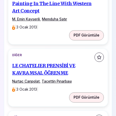
Painting In The Line With Western
Art Concept
M. Emin Kayserili
,
Memduha Satır
|
3 Ocak 2013
|
PDF Görüntüle
DIĞER
LE CHATELIER PRENSİBİ VE
KAVRAMSAL ÖĞRENME
Nurtaç Canpolat
,
Tacettin Pınarbaşı
|
3 Ocak 2013
|
PDF Görüntüle