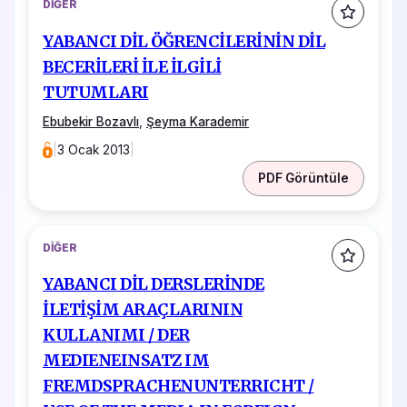
DIĞER
YABANCI DİL ÖĞRENCİLERİNİN DİL
BECERİLERİ İLE İLGİLİ
TUTUMLARI
Ebubekir Bozavlı
,
Şeyma Karademir
|
3 Ocak 2013
|
PDF Görüntüle
DIĞER
YABANCI DİL DERSLERİNDE
İLETİŞİM ARAÇLARININ
KULLANIMI / DER
MEDIENEINSATZ IM
FREMDSPRACHENUNTERRICHT /