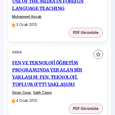
USE OF THE MEDIA IN FOREIGN
LANGUAGE TEACHING
Muhammet Koçak
|
3 Ocak 2013
|
PDF Görüntüle
DIĞER
FEN VE TEKNOLOJİ ÖĞRETİM
PROGRAMINDA YER ALAN BİR
YAKLAŞIM: FEN, TEKNOLOJİ,
TOPLUM (FTT) YAKLAŞIMI
Sinan Çınar
,
Salih Çepni
|
4 Ocak 2013
|
PDF Görüntüle