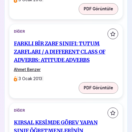
PDF Görüntüle
DIĞER
FARKLI BİR ZARF SINIFI: TUTUM
ZARFLARI / A DIFFERENT CLASS OF
ADVERBS: ATITUDE ADVERBS
Ahmet Benzer
|
3 Ocak 2013
|
PDF Görüntüle
DIĞER
KIRSAL KESİMDE GÖREV YAPAN
SINIF ÖĞRETMENLERİNİN