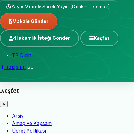
Yayın Modeli: Süreli Yayın (Ocak - Temmuz)
Makale Gönder
Hakemlik İsteği Gönder
Keşfet
TR Dizin
Takip Et
130
Keşfet
Arşiv
Amaç ve Kapsam
Ücret Politikası