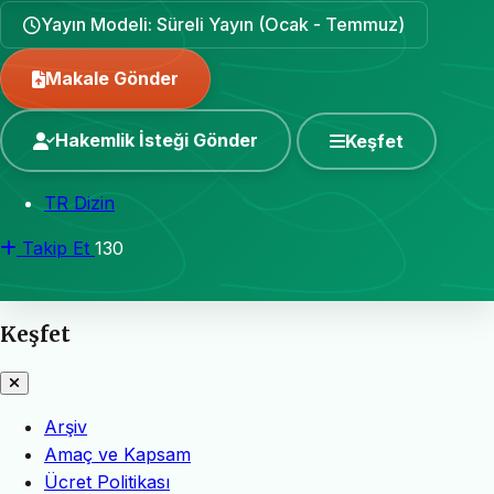
Yayın Modeli: Süreli Yayın (Ocak - Temmuz)
Makale Gönder
Hakemlik İsteği Gönder
Keşfet
TR Dizin
Takip Et
130
Keşfet
Arşiv
Amaç ve Kapsam
Ücret Politikası