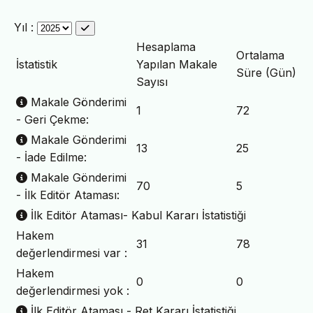
Yıl :
Hesaplama
Ortalama
İstatistik
Yapılan Makale
Süre (Gün)
Sayısı
Makale Gönderimi
1
72
- Geri Çekme:
Makale Gönderimi
13
25
- İade Edilme:
Makale Gönderimi
70
5
- İlk Editör Ataması:
İlk Editör Ataması- Kabul Kararı İstatistiği
Hakem
31
78
değerlendirmesi var :
Hakem
0
0
değerlendirmesi yok :
İlk Editör Ataması - Ret Kararı İstatistiği