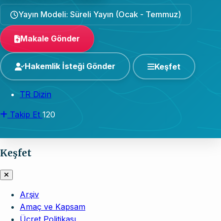
Yayın Modeli: Süreli Yayın (Ocak - Temmuz)
Makale Gönder
Hakemlik İsteği Gönder
Keşfet
TR Dizin
Takip Et
120
Keşfet
Arşiv
Amaç ve Kapsam
Ücret Politikası