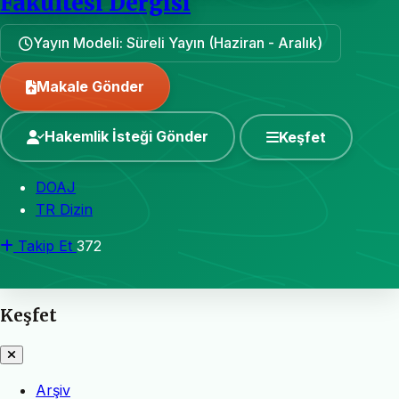
Fakültesi Dergisi
Yayın Modeli: Süreli Yayın (Haziran - Aralık)
Makale Gönder
Hakemlik İsteği Gönder
Keşfet
DOAJ
TR Dizin
Takip Et
372
Keşfet
Arşiv