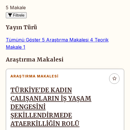
5 Makale
Filtrele
Yayın Türü
Tümünü Göster
5
Araştırma Makalesi
4
Teorik
Makale
1
Makaleler
Araştırma Makalesi
ARAŞTIRMA MAKALESI
TÜRKİYE'DE KADIN
ÇALIŞANLARIN İŞ YAŞAM
DENGESİNİ
ŞEKİLLENDİRMEDE
ATAERKİLLİĞİN ROLÜ