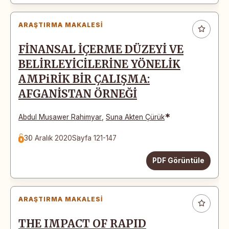
ARAŞTIRMA MAKALESI
FİNANSAL İÇERME DÜZEYİ VE
BELİRLEYİCİLERİNE YÖNELİK
AMPiRİK BİR ÇALIŞMA:
AFGANİSTAN ÖRNEĞİ
*
Abdul Musawer Rahimyar
,
Suna Akten Çürük
30 Aralık 2020
Sayfa 121-147
PDF Görüntüle
ARAŞTIRMA MAKALESI
THE IMPACT OF RAPID