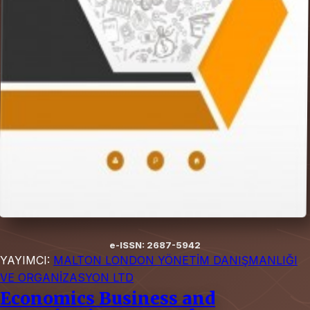
e-ISSN: 2687-5942
YAYIMCI:
MALTON LONDON YÖNETİM DANIŞMANLIĞI
VE ORGANİZASYON LTD
Economics Business and