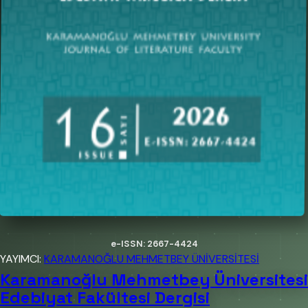
e-ISSN: 2667-4424
YAYIMCI:
KARAMANOĞLU MEHMETBEY ÜNİVERSİTESİ
Karamanoğlu Mehmetbey Üniversitesi
Edebiyat Fakültesi Dergisi