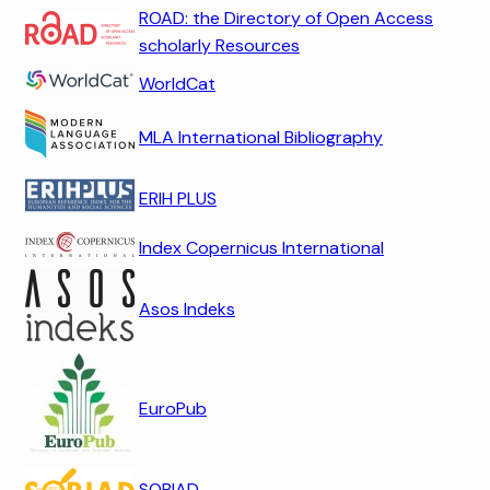
ROAD: the Directory of Open Access
scholarly Resources
WorldCat
MLA International Bibliography
ERIH PLUS
Index Copernicus International
Asos Indeks
EuroPub
SOBIAD