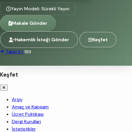
Yayın Modeli: Sürekli Yayın
Makale Gönder
Hakemlik İsteği Gönder
Keşfet
Takip Et
189
Keşfet
Arşiv
Amaç ve Kapsam
Ücret Politikası
Dergi Kurulları
İstatistikler