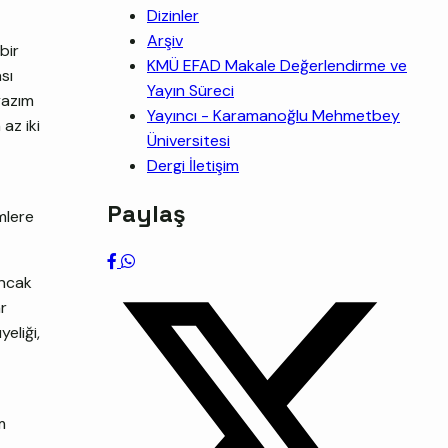
Dizinler
Arşiv
bir
KMÜ EFAD Makale Değerlendirme ve
sı
Yayın Süreci
yazım
Yayıncı - Karamanoğlu Mehmetbey
az iki
Üniversitesi
Dergi İletişim
Paylaş
mlere
ancak
r
eliği,
m