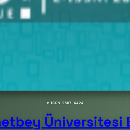
e-ISSN: 2667-4424
bey Üniversitesi E