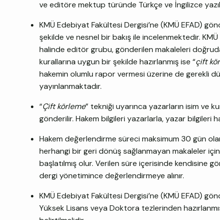
ve editöre mektup türünde Türkçe ve İngilizce yazıla
KMÜ Edebiyat Fakültesi Dergisi’ne (KMÜ EFAD) gönder
şekilde ve nesnel bir bakış ile incelenmektedir. KM
halinde editör grubu, gönderilen makaleleri doğru
kurallarına uygun bir şekilde hazırlanmış ise “
çift k
hakemin olumlu rapor vermesi üzerine de gerekli düz
yayınlanmaktadır.
“
Çift körleme
” tekniği uyarınca yazarların isim ve k
gönderilir. Hakem bilgileri yazarlarla, yazar bilgileri
Hakem değerlendirme süreci maksimum 30 gün olarak
herhangi bir geri dönüş sağlanmayan makaleler için 
başlatılmış olur. Verilen süre içerisinde kendisine 
dergi yönetimince değerlendirmeye alınır.
KMÜ Edebiyat Fakültesi Dergisi’ne (KMÜ EFAD) gönd
Yüksek Lisans veya Doktora tezlerinden hazırlanmış