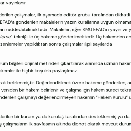
r yayınlanır.
ilen çalışmalar, ilk aşamada editör grubu tarafından dikkatli 
Ü EFAD’a gönderilen makalelerin yazım kurallarına uygun olmama
dan reddedebilmektedir. Makaleler, eğer KMÜ EFAD’ın yayın ve 
örleme
” tekniği ile üç hakeme gönderilmektedir. Üç hakemden en 
enlemeler yapıldıktan sonra çalışmalar ilgili sayılarda
urum bilgileri orijinal metinden çıkartılarak alanında uzman hake
 hakemler ile hiçbir koşulda paylaşılmaz.
 belirlenmiştir. Değerlendirilmek üzere hakeme gönderilen; 
yeniden bir hakem belirlenir ve çalışma için hakem süreci tekra
gönderilen çalışmayı değerlendirmeyen hakemin “Hakem Kurulu” üy
erilen bir kurum ya da kuruluş tarafından desteklenmiş ya da
 çalışmaların ilk sayfasının altında dipnot olarak mevcut duru