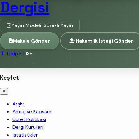
Dergisi
Yayın Modeli: Sürekli Yayın
Makale Gönder
Hakemlik İsteği Gönder
Takip Et
188
Keşfet
Arşiv
Amaç ve Kapsam
Ücret Politikası
Dergi Kurulları
İstatistikler