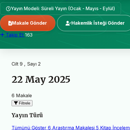
Yayın Modeli: Süreli Yayın (Ocak - Mayıs - Eylül)
Makale Gönder
Hakemlik İsteği Gönder
Takip Et
163
Cilt 9 , Sayı 2
22 May 2025
6 Makale
Filtrele
Yayın Türü
Tümünü Göster
6
Araştırma Makalesi
5
Kitap İncelem