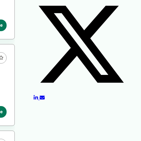
le
le