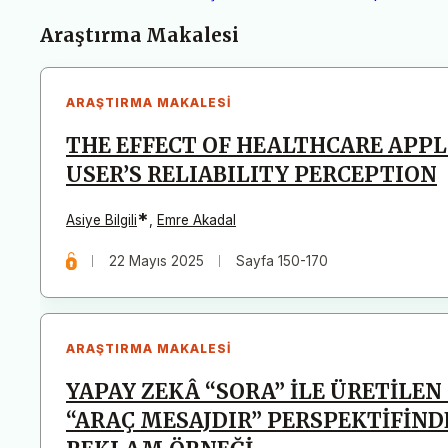
Makaleler
Araştırma Makalesi
ARAŞTIRMA MAKALESI
THE EFFECT OF HEALTHCARE APPL
USER’S RELIABILITY PERCEPTION
*
Asiye Bilgili
,
Emre Akadal
22 Mayıs 2025
Sayfa 150-170
ARAŞTIRMA MAKALESI
YAPAY ZEKÂ “SORA” İLE ÜRETİL
“ARAÇ MESAJDIR” PERSPEKTİFİNDE