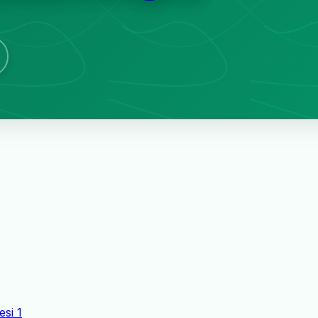
esi
1