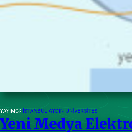
YAYIMCI:
İSTANBUL AYDIN ÜNİVERSİTESİ
Yeni Medya Elektr