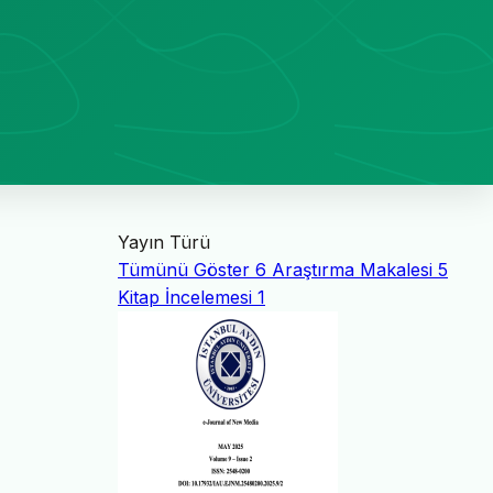
Yayın Türü
Tümünü Göster
6
Araştırma Makalesi
5
Kitap İncelemesi
1