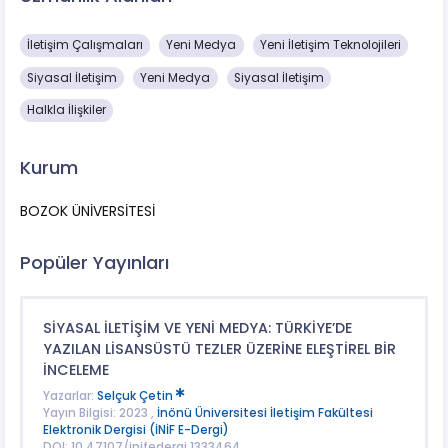
İletişim Çalışmaları
Yeni Medya
Yeni İletişim Teknolojileri
Siyasal İletişim
Yeni Medya
Siyasal İletişim
Halkla İlişkiler
Kurum
BOZOK ÜNİVERSİTESİ
Popüler Yayınları
SİYASAL İLETİŞİM VE YENİ MEDYA: TÜRKİYE’DE
YAZILAN LİSANSÜSTÜ TEZLER ÜZERİNE ELEŞTİREL BİR
İNCELEME
Yazarlar:
Selçuk Çetin
Yayın Bilgisi: 2023 ,
İnönü Üniversitesi İletişim Fakültesi
Elektronik Dergisi (İNİF E-Dergi)
DOI: 10.47107/inifedergi.1333464