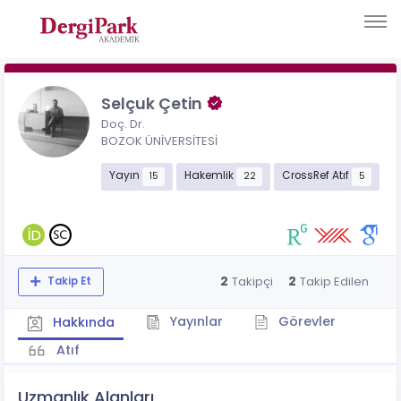
Selçuk Çetin
Doç. Dr.
BOZOK ÜNİVERSİTESİ
Yayın
Hakemlik
CrossRef Atıf
15
22
5
2
2
Takipçi
Takip Edilen
Takip Et
Yayınlar
Görevler
Hakkında
Atıf
Uzmanlık Alanları