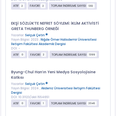
ATIF
FAVORİ
TOPLAM İNDİRİLME SAYISI
2
2
1312
EKŞİ SÖZLÜK’TE NEFRET SÖYLEMİ: İKLİM AKTİVİSTİ
GRETA THUNBERG ÖRNEĞİ
Yazarlar:
Selçuk Çetin
Yayın Bilgisi: 2023 ,
Niğde Ömer Halisdemir Üniversitesi
İletişim Fakültesi Akademik Dergisi
DOI: -
ATIF
FAVORİ
TOPLAM İNDİRİLME SAYISI
0
2
1399
Byung-Chul Han’ın Yeni Medya Sosyolojisine
Katkısı
Yazarlar:
Selçuk Çetin
Yayın Bilgisi: 2024 ,
Akdeniz Üniversitesi İletişim Fakültesi
Dergisi
DOI: 10.31123/akil.1554651
ATIF
FAVORİ
TOPLAM İNDİRİLME SAYISI
0
1
2046