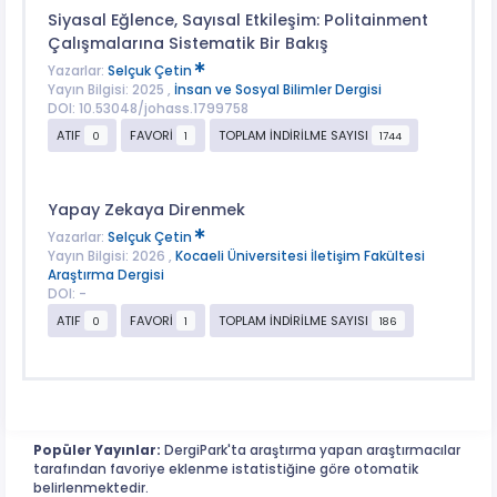
Siyasal Eğlence, Sayısal Etkileşim: Politainment
Çalışmalarına Sistematik Bir Bakış
Yazarlar:
Selçuk Çetin
Yayın Bilgisi: 2025 ,
İnsan ve Sosyal Bilimler Dergisi
DOI: 10.53048/johass.1799758
ATIF
FAVORİ
TOPLAM İNDİRİLME SAYISI
0
1
1744
Yapay Zekaya Direnmek
Yazarlar:
Selçuk Çetin
Yayın Bilgisi: 2026 ,
Kocaeli Üniversitesi İletişim Fakültesi
Araştırma Dergisi
DOI: -
ATIF
FAVORİ
TOPLAM İNDİRİLME SAYISI
0
1
186
Popüler Yayınlar:
DergiPark'ta araştırma yapan araştırmacılar
tarafından favoriye eklenme istatistiğine göre otomatik
belirlenmektedir.