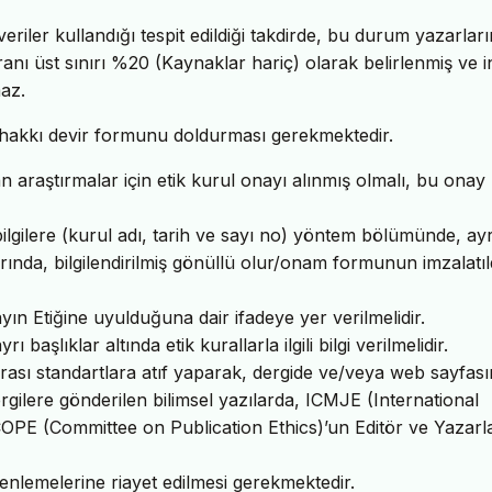
riler kullandığı tespit edildiği takdirde, bu durum yazarları
oranı üst sınırı %20 (Kaynaklar hariç) olarak belirlenmiş ve i
az.
f hakkı devir formunu doldurması gerekmektedir.
an araştırmalar için etik kurul onayı alınmış olmalı, bu onay
i bilgilere (kurul adı, tarih ve sayı no) yöntem bölümünde, ay
rında, bilgilendirilmiş gönüllü olur/onam formunun imzalatıl
n Etiğine uyulduğuna dair ifadeye yer verilmelidir.
aşlıklar altında etik kurallarla ilgili bilgi verilmelidir.
rası standartlara atıf yaparak, dergide ve/veya web sayfas
 dergilere gönderilen bilimsel yazılarda, ICMJE (International
COPE (Committee on Publication Ethics)’un Editör ve Yazarla
düzenlemelerine riayet edilmesi gerekmektedir.