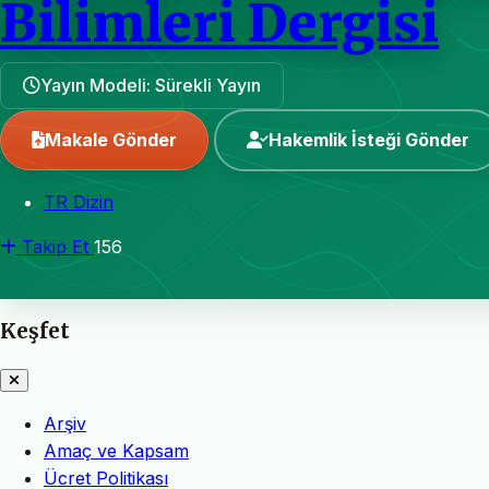
Bilimleri Dergisi
Yayın Modeli: Sürekli Yayın
Makale Gönder
Hakemlik İsteği Gönder
TR Dizin
Takip Et
156
Keşfet
Arşiv
Amaç ve Kapsam
Ücret Politikası