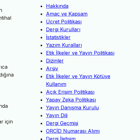
Hakkında
n
Amaç ve Kapsam
ntihal
Ücret Politikası
Dergi Kurulları
İstatistikler
Yazım Kuralları
Etik İlkeler ve Yayın Politikası
Dizinler
rıca
Arşiv
dığına
Etik İlkeler ve Yayın Kötüye
Kullanım
Açık Erişim Politikası
Yapay Zeka Politikası
ında
Yayın Danışma Kurulu
Yayın Dili
r için
Dergi Geçmişi
ORCİD Numarası Alımı
Dergi İletişim