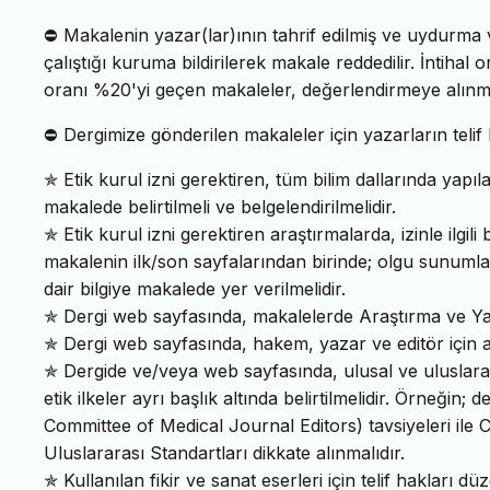
⛔ Makalenin yazar(lar)ının tahrif edilmiş ve uydurma ve
çalıştığı kuruma bildirilerek makale reddedilir. İntihal 
oranı %20'yi geçen makaleler, değerlendirmeye alınm
⛔ Dergimize gönderilen makaleler için yazarların teli
✯ Etik kurul izni gerektiren, tüm bilim dallarında yapıl
makalede belirtilmeli ve belgelendirilmelidir.
✯ Etik kurul izni gerektiren araştırmalarda, izinle ilgil
makalenin ilk/son sayfalarından birinde; olgu sunumla
dair bilgiye makalede yer verilmelidir.
✯ Dergi web sayfasında, makalelerde Araştırma ve Yayı
✯ Dergi web sayfasında, hakem, yazar ve editör için ayrı b
✯ Dergide ve/veya web sayfasında, ulusal ve uluslara
etik ilkeler ayrı başlık altında belirtilmelidir. Örneğin;
Committee of Medical Journal Editors) tavsiyeleri ile 
Uluslararası Standartları dikkate alınmalıdır.
✯ Kullanılan fikir ve sanat eserleri için telif hakları 