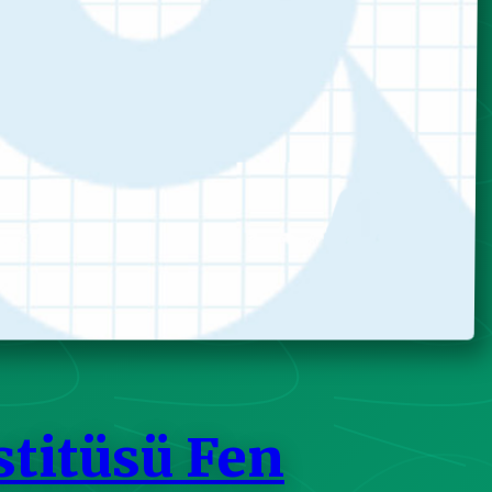
stitüsü Fen