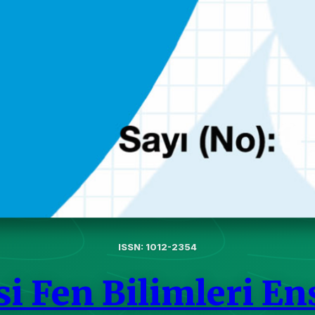
ISSN: 1012-2354
si Fen Bilimleri En