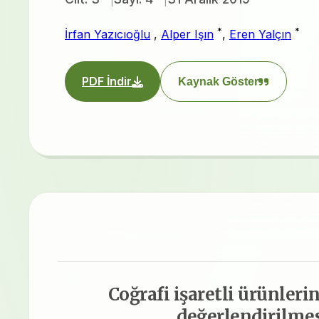
*
*
İrfan Yazıcıoğlu
,
Alper Işın
,
Eren Yalçın
PDF İndir
Kaynak Göster
Coğrafi işaretli ürünle
değerlendirilmes