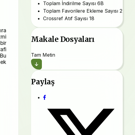
Toplam İndirilme Sayısı
6B
Toplam Favorilere Ekleme Sayısı
2
Crossref Atıf Sayısı
18
ıra
zmi
Makale Dosyaları
bir
afi
Tam Metin
 Bu
cek
Paylaş