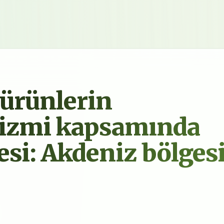
i ürünlerin
rizmi kapsamında
si: Akdeniz bölges