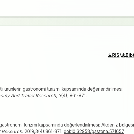
/
RIS
Bib
aretli ürünlerin gastronomi turizmi kapsamında değerlendirilmesi:
onomy And Travel Research
,
3
(4), 861-871.
erin gastronomi turizmi kapsamında değerlendirilmesi: Akdeniz bölgesi
l Research
. 2019;3(4):861-871.
doi:10.32958/gastoria.571657