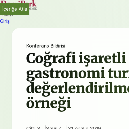
İçeriğe Atla
Türkçe
Giriş
Konferans Bildirisi
Coğrafi işaretl
gastronomi tu
değerlendirilme
örneği
Cilt: 3
Sayı: 4
31 Aralık 2019