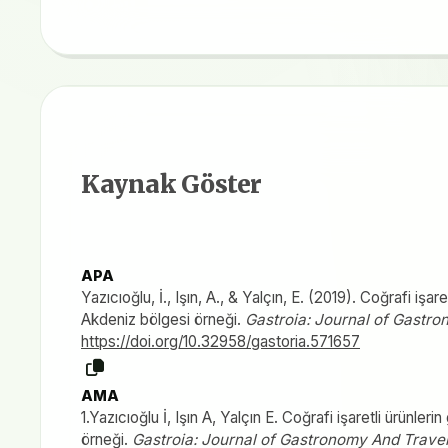
Kaynak Göster
APA
Yazıcıoğlu, İ., Işın, A., & Yalçın, E. (2019). Coğrafi iş
Akdeniz bölgesi örneği.
Gastroia: Journal of Gastr
https://doi.org/10.32958/gastoria.571657
AMA
1.Yazıcıoğlu İ, Işın A, Yalçın E. Coğrafi işaretli ürünl
örneği.
Gastroia: Journal of Gastronomy And Trave