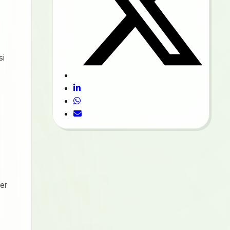
si
ler