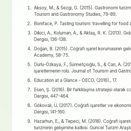
Aksoy, M., & Sezgi, G. (2015). Gastronomi turiz
Tourism and Gastronomy Studies, 79-89.
Boniface, P. Tasting tourism: travelling for food
Dikici, A., Koluman, A., & Aktaş, R. K. (2013). Gıd
Dergisi, 136-138.
Doğan, B. (2015). Coğrafi işaret korumasının gel
Academy, 58-75.
Durlu-Özkaya, F., Sünnetçioğlu, S., & Can, A. (201
işaretlemenin rolü. Journal of Tourism and Gast
Education at a Glance - OECD. (2016)., 17.
Esen, Ş. (2016). Bir farklılaşma stratejisi olarak c
Dergisi, 447-464.
Gökovalı, Ü. (2017). Coğrafi işaretler ve ekonomik 
Dergisi, 141-160.
Hazarhun, E., & Tepeci, M. (2018). Coğrafi işare
turizminin gelişimine katkısı. Güncel Turizm Araşt