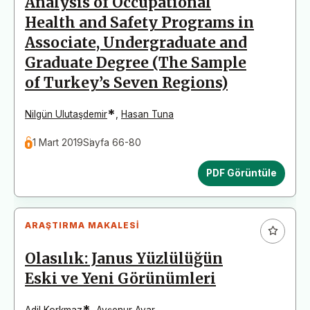
Analysis of Occupational
Health and Safety Programs in
Associate, Undergraduate and
Graduate Degree (The Sample
of Turkey’s Seven Regions)
*
Nilgün Ulutaşdemir
,
Hasan Tuna
1 Mart 2019
Sayfa 66-80
PDF Görüntüle
ARAŞTIRMA MAKALESI
Olasılık: Janus Yüzlülüğün
Eski ve Yeni Görünümleri
*
Adil Korkmaz
,
Ayşenur Avar