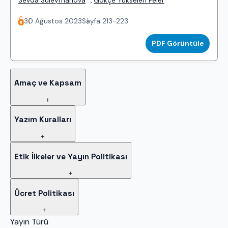
*
Sevda Suleymanova
,
Gökçe Yükselen Peler
30 Ağustos 2023
Sayfa 213-223
PDF Görüntüle
Amaç ve Kapsam
+
Yazım Kuralları
+
Etik İlkeler ve Yayın Politikası
+
Ücret Politikası
+
Yayın Türü