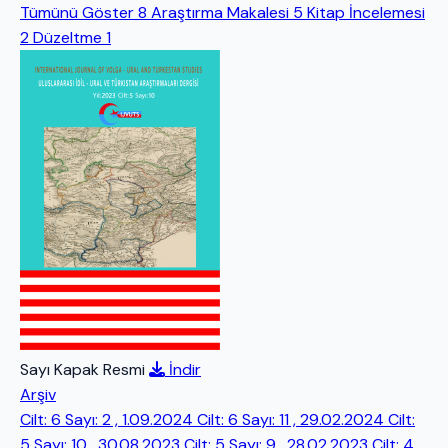
Tümünü Göster
8
Araştırma Makalesi
5
Kitap İncelemesi
2
Düzeltme
1
Sayı Kapak Resmi
İndir
Arşiv
Cilt: 6 Sayı: 2 , 1.09.2024
Cilt: 6 Sayı: 11 , 29.02.2024
Cilt:
5 Sayı: 10 , 30.08.2023
Cilt: 5 Sayı: 9 , 28.02.2023
Cilt: 4