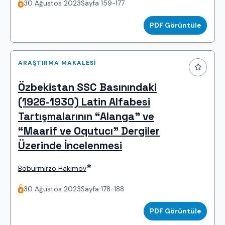
30 Ağustos 2023
Sayfa 159-177
PDF Görüntüle
ARAŞTIRMA MAKALESI
Özbekistan SSC Basınındaki
(1926-1930) Latin Alfabesi
Tartışmalarının “Alanga” ve
“Maarif ve Oqutucı” Dergiler
Üzerinde İncelenmesi
*
Boburmirzo Hakimov
30 Ağustos 2023
Sayfa 178-188
PDF Görüntüle