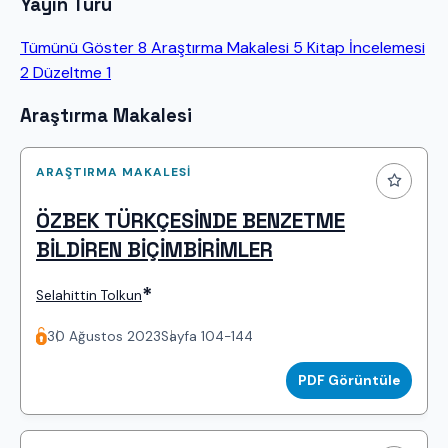
Yayın Türü
Tümünü Göster
8
Araştırma Makalesi
5
Kitap İncelemesi
2
Düzeltme
1
Makaleler
Araştırma Makalesi
ARAŞTIRMA MAKALESI
ÖZBEK TÜRKÇESİNDE BENZETME
BİLDİREN BİÇİMBİRİMLER
*
Selahittin Tolkun
30 Ağustos 2023
Sayfa 104-144
PDF Görüntüle