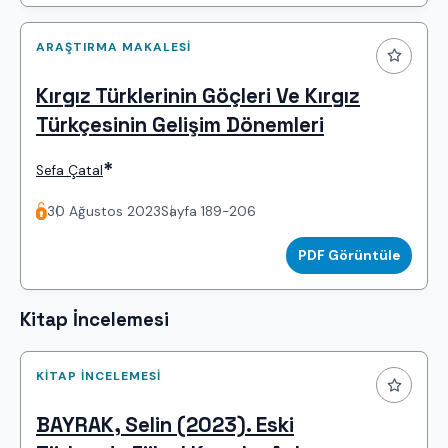
ARAŞTIRMA MAKALESI
Kırgız Türklerinin Göçleri Ve Kırgız
Türkçesinin Gelişim Dönemleri
*
Sefa Çatal
30 Ağustos 2023
Sayfa 189-206
PDF Görüntüle
Kitap İncelemesi
KITAP İNCELEMESI
BAYRAK, Selin (2023). Eski