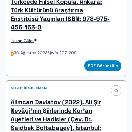
Türkçede Fiilsel Kopula. Ankara:
Türk Kültürünü Araştırma
Enstitüsü Yayınları ISBN: 978-975-
456-163-0
*
Hakan Güler
30 Ağustos 2023
Sayfa 207-209
PDF Görüntüle
KITAP İNCELEMESI
Âlimcan Davlatov (2022). Ali Şir
Nevâyî’nin Şiirlerinde Kur’an
Ayetleri ve Hadisler (Çev. Dr.
Saidbek Boltabayev). İstanbul: