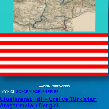
e-ISSN: 2687-3095
YAYIMCI:
GÖKÇE YÜKSELEN PELER
Uluslararası İdil - Ural ve Türkistan
Araştırmaları Dergisi