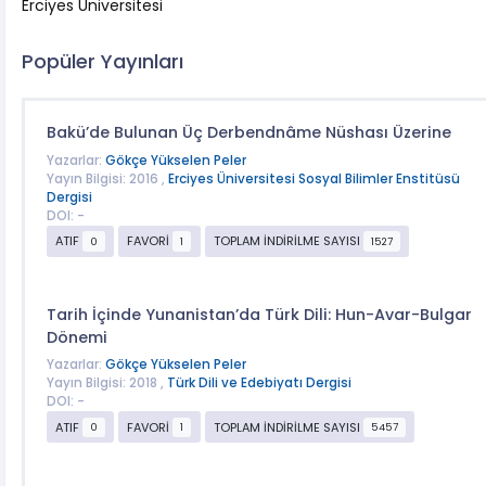
Erciyes Üniversitesi
Popüler Yayınları
Bakü’de Bulunan Üç Derbendnâme Nüshası Üzerine
Yazarlar:
Gökçe Yükselen Peler
Yayın Bilgisi: 2016 ,
Erciyes Üniversitesi Sosyal Bilimler Enstitüsü
Dergisi
DOI: -
ATIF
FAVORİ
TOPLAM İNDİRİLME SAYISI
0
1
1527
Tarih İçinde Yunanistan’da Türk Dili: Hun-Avar-Bulgar
Dönemi
Yazarlar:
Gökçe Yükselen Peler
Yayın Bilgisi: 2018 ,
Türk Dili ve Edebiyatı Dergisi
DOI: -
ATIF
FAVORİ
TOPLAM İNDİRİLME SAYISI
0
1
5457