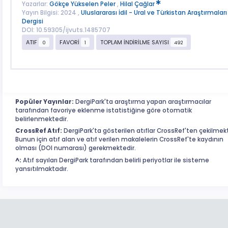
Yazarlar:
Gökçe Yükselen Peler
,
Hilal Çağlar
Yayın Bilgisi: 2024 ,
Uluslararası İdil - Ural ve Türkistan Araştırmaları
Dergisi
DOI: 10.59305/ijvuts.1485707
ATIF
FAVORİ
TOPLAM İNDİRİLME SAYISI
0
1
492
Popüler Yayınlar:
DergiPark'ta araştırma yapan araştırmacılar
tarafından favoriye eklenme istatistiğine göre otomatik
belirlenmektedir.
CrossRef Atıf:
DergiPark'ta gösterilen atıflar CrossRef'ten çekilmekt
Bunun için atıf alan ve atıf verilen makalelerin CrossRef'te kaydının
olması (DOI numarası) gerekmektedir.
^:
Atıf sayıları DergiPark tarafından belirli periyotlar ile sisteme
yansıtılmaktadır.