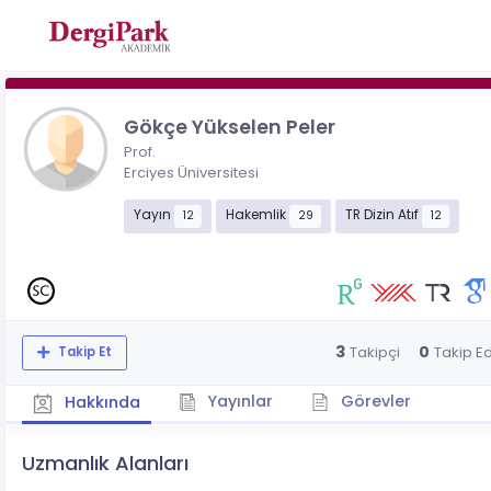
Gökçe Yükselen Peler
Prof.
Erciyes Üniversitesi
Yayın
Hakemlik
TR Dizin Atıf
12
29
12
3
0
Takipçi
Takip Ed
Takip Et
Yayınlar
Görevler
Hakkında
Uzmanlık Alanları