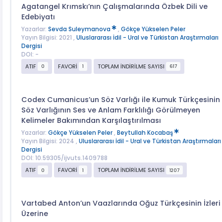
Agatangel Krımskı’nın Çalışmalarında Özbek Dili ve
Edebiyatı
Yazarlar:
Sevda Suleymanova
,
Gökçe Yükselen Peler
Yayın Bilgisi: 2021 ,
Uluslararası İdil - Ural ve Türkistan Araştırmaları
Dergisi
DOI: -
ATIF
FAVORİ
TOPLAM İNDİRİLME SAYISI
0
1
617
Codex Cumanicus’un Söz Varlığı ile Kumuk Türkçesinin
Söz Varlığının Ses ve Anlam Farklılığı Görülmeyen
Kelimeler Bakımından Karşılaştırılması
Yazarlar:
Gökçe Yükselen Peler
,
Beytullah Kocabaş
Yayın Bilgisi: 2024 ,
Uluslararası İdil - Ural ve Türkistan Araştırmaları
Dergisi
DOI: 10.59305/ijvuts.1409788
ATIF
FAVORİ
TOPLAM İNDİRİLME SAYISI
0
1
1207
Vartabed Anton’un Vaazlarında Oğuz Türkçesinin İzleri
Üzerine