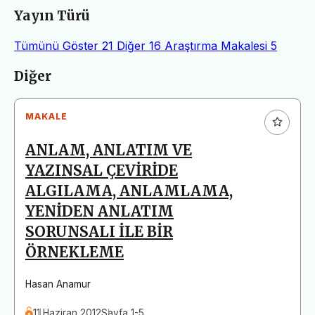
Yayın Türü
Tümünü Göster
21
Diğer
16
Araştırma Makalesi
5
Makaleler
Diğer
MAKALE
ANLAM, ANLATIM VE
YAZINSAL ÇEVİRİDE
ALGILAMA, ANLAMLAMA,
YENİDEN ANLATIM
SORUNSALI İLE BİR
ÖRNEKLEME
Hasan Anamur
11 Haziran 2012
Sayfa 1-5