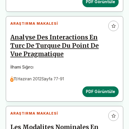
PDF Görüntüle
ARAŞTIRMA MAKALESI
Analyse Des Interactions En
Turc De Turquıe Du Point De
Vue Pragmatique
İlhami Sığırcı
11 Haziran 2012
Sayfa 77-91
PDF Görüntüle
ARAŞTIRMA MAKALESI
Les Modalites Nominales En