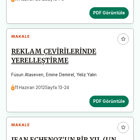
PDF Görüntüle
MAKALE
REKLAM ÇEVİRİLERİNDE
YERELLEŞTİRME
Füsun Ataseven
,
Emine Demirel
,
Yeliz Yalın
11 Haziran 2012
Sayfa 13-24
PDF Görüntüle
MAKALE
JEAN ECHENOZ'UN BİR YIL (UN