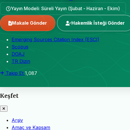
Yayın Modeli: Süreli Yayın (Şubat - Haziran - Ekim)
Makale Gönder
Hakemlik İsteği Gönder
Emerging Sources Citation Index (ESCI)
Scopus
DOAJ
TR Dizin
Takip Et
1,087
Keşfet
Arşiv
Amaç ve Kapsam