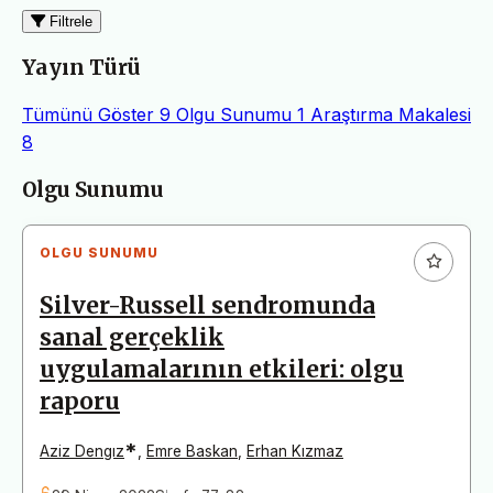
Filtrele
Yayın Türü
Tümünü Göster
9
Olgu Sunumu
1
Araştırma Makalesi
8
Makaleler
Olgu Sunumu
OLGU SUNUMU
Silver-Russell sendromunda
sanal gerçeklik
uygulamalarının etkileri: olgu
raporu
*
Aziz Dengız
,
Emre Baskan
,
Erhan Kızmaz