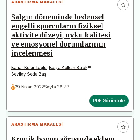
ARAŞTIRMA MAKALESI
Salgın döneminde bedensel
engelli sporcuların fiziksel
aktivite düzeyi, uyku kalitesi
ve emosyonel durumlarının
incelenmesi
*
Bahar Kulunkoglu
,
Büşra Kalkan Balak
,
Sevilay Seda Baş
29 Nisan 2022
Sayfa 38-47
PDF Görüntüle
ARAŞTIRMA MAKALESI
Kronik boyun ağrısında eklem