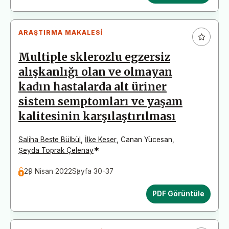
ARAŞTIRMA MAKALESI
Multiple sklerozlu egzersiz
alışkanlığı olan ve olmayan
kadın hastalarda alt üriner
sistem semptomları ve yaşam
kalitesinin karşılaştırılması
Saliha Beste Bülbül
,
İlke Keser
,
Canan Yücesan
,
*
Şeyda Toprak Çelenay
29 Nisan 2022
Sayfa 30-37
PDF Görüntüle