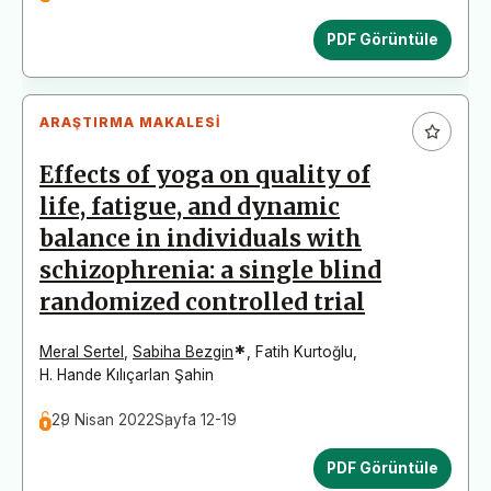
PDF Görüntüle
ARAŞTIRMA MAKALESI
Effects of yoga on quality of
life, fatigue, and dynamic
balance in individuals with
schizophrenia: a single blind
randomized controlled trial
*
Meral Sertel
,
Sabiha Bezgin
,
Fatih Kurtoğlu
,
H. Hande Kılıçarlan Şahin
29 Nisan 2022
Sayfa 12-19
PDF Görüntüle