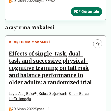
29 Nisan 2022
Sayfa 77-82
PDF Görüntüle
Araştırma Makalesi
ARAŞTIRMA MAKALESI
Effects of single-task, dual-
task and successive physical-
cognitive training on fall risk
and balance performance in
older adults: a randomized trial
*
Leyla Ataş Balcı
,
Kübra Soğukkanlı
,
Sinem Burcu
,
Lütfü Hanoğlu
29 Nisan 2022
Sayfa 1-11