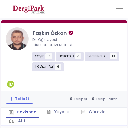
Taşkın Özkan
Dr. Öğr. Üyesi
GİRESUN ÜNİVERSİTESİ
Yayın
Hakemlik
CrossRef Atıf
13
3
10
TR Dizin Atıf
6
0
0
Takipçi
Takip Edilen
Takip Et
Yayınlar
Görevler
Hakkında
Atıf