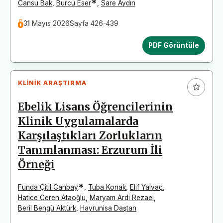
*
Cansu Bak
,
Burcu Eser
,
Sare Aydın
31 Mayıs 2026
Sayfa 426-439
PDF Görüntüle
KLINIK ARAŞTIRMA
Ebelik Lisans Öğrencilerinin
Klinik Uygulamalarda
Karşılaştıkları Zorlukların
Tanımlanması: Erzurum İli
Örneği
*
Funda Çitil Canbay
,
Tuba Konak
,
Elif Yalvaç
,
Hatice Ceren Ataoğlu
,
Maryam Ardi Rezaei
,
Beril Bengü Aktürk
,
Hayrunisa Daştan