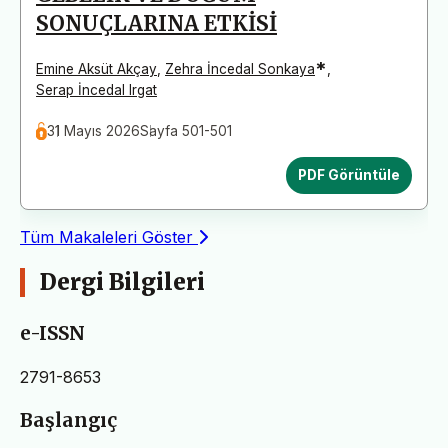
SONUÇLARINA ETKİSİ
*
Emine Aksüt Akçay
,
Zehra İncedal Sonkaya
,
Serap İncedal Irgat
31 Mayıs 2026
Sayfa 501-501
PDF Görüntüle
Tüm Makaleleri Göster
Dergi Bilgileri
e-ISSN
2791-8653
Başlangıç