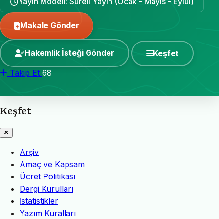
Yayın Modeli: Süreli Yayın (Ocak - Mayıs - Eylül)
Makale Gönder
Hakemlik İsteği Gönder
Keşfet
Takip Et
68
Keşfet
Arşiv
Amaç ve Kapsam
Ücret Politikası
Dergi Kurulları
İstatistikler
Yazım Kuralları