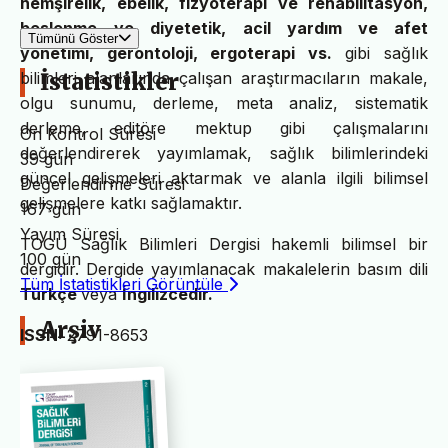
hemşirelik, ebelik, fizyoterapi ve rehabilitasyon,
beslenme
ve diyetetik, acil yardım ve afet
Tümünü Göster
yönetimi, gerontoloji, ergoterapi vs.
gibi sağlık
bilimleri alanlarında çalışan araştırmacıların makale,
İstatistikler
olgu sunumu, derleme, meta analiz, sistematik
derleme, editöre mektup gibi çalışmalarını
Ön Kontrol Süresi
değerlendirerek yayımlamak, sağlık bilimlerindeki
39 gün
güncel gelişmeleri aktarmak ve alanla ilgili bilimsel
Değerlendirme Süresi
gelişmelere katkı sağlamaktır.
167 gün
Yayım Süresi
TOGÜ Sağlık Bilimleri Dergisi hakemli bilimsel bir
100 gün
dergidir. Dergide yayımlanacak makalelerin basım dili
Tüm İstatistikleri Görüntüle
Türkçe
veya
İngilizcedir.
Arşiv
ISSN:
2791-8653