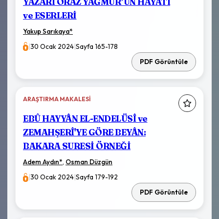
YAZARI ORAZ YAĞMUR’UN HAYATI
ve ESERLERİ
Yakup Sarıkaya
*
|
30 Ocak 2024
|
Sayfa 165-178
PDF Görüntüle
ARAŞTIRMA MAKALESI
EBÛ HAYYÂN EL-ENDELÜSÎ ve
ZEMAHŞERÎ'YE GÖRE BEYÂN:
BAKARA SURESİ ÖRNEĞİ
Adem Aydın
*
,
Osman Düzgün
|
30 Ocak 2024
|
Sayfa 179-192
PDF Görüntüle