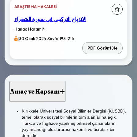
ARAŞTIRMA MAKALESI
الانزياح التركيبي في سورة الشعراء
Hanaa Harami
*
|
30 Ocak 2024
|
Sayfa 193-216
PDF Görüntüle
Amaç ve Kapsam
Kırıkkale Üniversitesi Sosyal Bilimler Dergisi (KÜSBD),
temel olarak sosyal bilimlerin tüm alanlarına açık,
Türkçe ve
İngilizce yapılmış bilimsel çalışmaların
yayımlandığı uluslararası hakemli ve ücretsiz bir
dergidir.