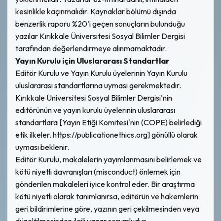
kesinlikle kaçınmalıdır. Kaynaklar bölümü dışında
benzerlik raporu %20’i geçen sonuçların bulunduğu
yazılar Kırıkkale Üniversitesi Sosyal Bilimler Dergisi
tarafından değerlendirmeye alınmamaktadır.
Yayın Kurulu için Uluslararası Standartlar
Editör Kurulu ve Yayın Kurulu üyelerinin Yayın Kurulu
uluslararası standartlarına uyması gerekmektedir.
Kırıkkale Üniversitesi Sosyal Bilimler Dergisi'nin
editörünün ve yayın kurulu üyelerinin uluslararası
standartlara [Yayın Etiği Komitesi'nin (COPE) belirlediği
etik ilkeler. https://publicationethics.org] gönüllü olarak
uyması beklenir.
Editör Kurulu, makalelerin yayımlanmasını belirlemek ve
kötü niyetli davranışları (misconduct) önlemek için
gönderilen makaleleri iyice kontrol eder. Bir araştırma
kötü niyetli olarak tanımlanırsa, editörün ve hakemlerin
geri bildirimlerine göre, yazının geri çekilmesinden veya
düzeltilmesinden ilgili yazar sorumludur.