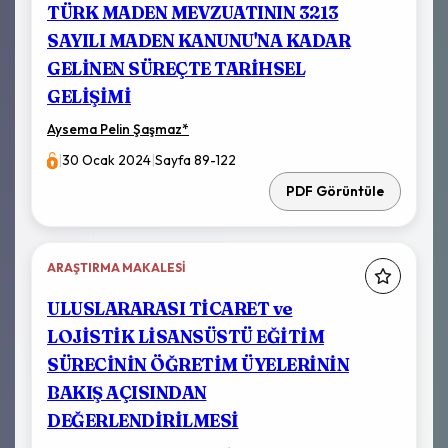
TÜRK MADEN MEVZUATININ 3213
SAYILI MADEN KANUNU'NA KADAR
GELİNEN SÜREÇTE TARİHSEL
GELİŞİMİ
Aysema Pelin Şaşmaz
*
|
30 Ocak 2024
|
Sayfa 89-122
PDF Görüntüle
ARAŞTIRMA MAKALESI
ULUSLARARASI TİCARET ve
LOJİSTİK LİSANSÜSTÜ EĞİTİM
SÜRECİNİN ÖĞRETİM ÜYELERİNİN
BAKIŞ AÇISINDAN
DEĞERLENDİRİLMESİ