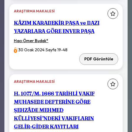
ARAŞTIRMA MAKALESI
KÂZIM KARABEKİR PAŞA ve BAZI
YAZARLARA GÖRE ENVER PAŞA
Hacı Ömer Budak
*
|
30 Ocak 2024
|
Sayfa 19-48
PDF Görüntüle
ARAŞTIRMA MAKALESI
H. 1077/M. 1666 TARİHLİ VAKIF
MUHASEBE DEFTERİNE GÖRE
ŞEHZÂDE MEHMED
KÜLLİYESİ’NDEKİ VAKIFLARIN
GELİR-GİDER KAYITLARI