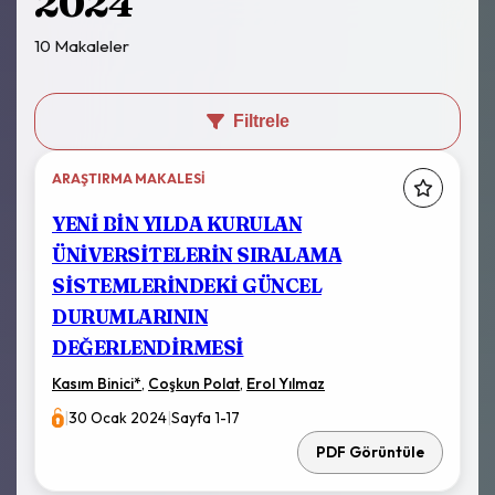
2024
10 Makaleler
Filtrele
ARAŞTIRMA MAKALESI
YENİ BİN YILDA KURULAN
ÜNİVERSİTELERİN SIRALAMA
SİSTEMLERİNDEKİ GÜNCEL
DURUMLARININ
DEĞERLENDİRMESİ
Kasım Binici
*
,
Coşkun Polat
,
Erol Yılmaz
|
30 Ocak 2024
|
Sayfa 1-17
PDF Görüntüle