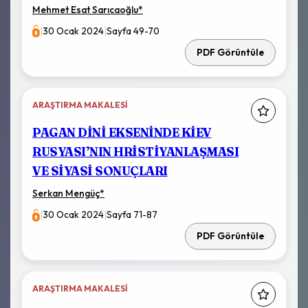
Mehmet Esat Sarıcaoğlu
*
|
30 Ocak 2024
|
Sayfa 49-70
PDF Görüntüle
ARAŞTIRMA MAKALESI
PAGAN DİNİ EKSENİNDE KİEV
RUSYASI’NIN HRİSTİYANLAŞMASI
VE SİYASİ SONUÇLARI
Serkan Mengüç
*
|
30 Ocak 2024
|
Sayfa 71-87
PDF Görüntüle
ARAŞTIRMA MAKALESI