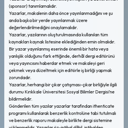
(sponsor) tanımlamalıdır.
Yazarlar, makalenin daha önce yayınlanmadığını ve şu
anda başka bir yerde yayınlanmak üzere
değerlendirilmediğini onaylamalıdır.
Yazarlar, yazılarının oluşturulmasında kullanılan tüm
kaynakları kaynak listesine eklediğinden emin olmalıdır.
Bir yazar yayınlanmış eserinde önemli bir hata veya
yanlışlık olduğunu fark ettiğinde, derhâl dergi editörünü
veya yayıncısını haberdar etmek ve makaleyi geri
çekmek veya düzeltmek için editörle iş birliği yapmak
zorundadır.
Yazarlar, herhangi bir çıkar çatışması-çıkar birliğiyle ilgili
durumu Kırıkkale Üniversitesi Sosyal Bilimler Dergisi’ne
bildirmelidir.
Gönderilen tüm yazılar yazarlar tarafından ithenticate
programı kullanılarak benzerlik kontrolüne tabi tutulmalı
ve benzerlik raporu makaleyle birlikte dergi sistemine
yüklenmelidir. Yazarlar öz-intihal dâhil, intihalden