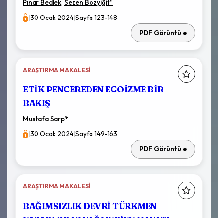
Pınar Bedlek
,
Sezen Bozyiğit
*
|
30 Ocak 2024
|
Sayfa 123-148
PDF Görüntüle
ARAŞTIRMA MAKALESI
ETİK PENCEREDEN EGOİZME BİR
BAKIŞ
Mustafa Sarp
*
|
30 Ocak 2024
|
Sayfa 149-163
PDF Görüntüle
ARAŞTIRMA MAKALESI
BAĞIMSIZLIK DEVRİ TÜRKMEN