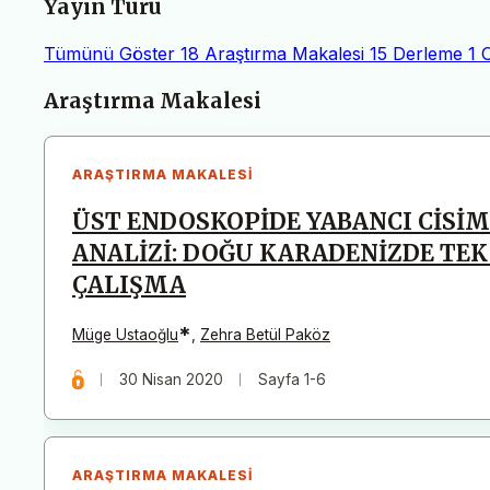
Yayın Türü
Tümünü Göster
18
Araştırma Makalesi
15
Derleme
1
Makaleler
Araştırma Makalesi
ARAŞTIRMA MAKALESI
ÜST ENDOSKOPİDE YABANCI CİSİ
ANALİZİ: DOĞU KARADENİZDE TE
ÇALIŞMA
*
Müge Ustaoğlu
,
Zehra Betül Paköz
30 Nisan 2020
Sayfa 1-6
ARAŞTIRMA MAKALESI