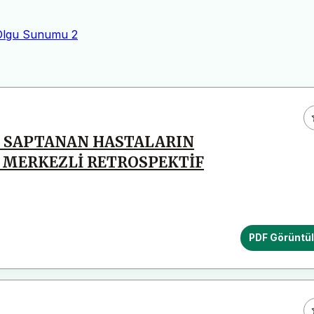
Olgu Sunumu
2
M SAPTANAN HASTALARIN
K MERKEZLİ RETROSPEKTİF
PDF Görüntü