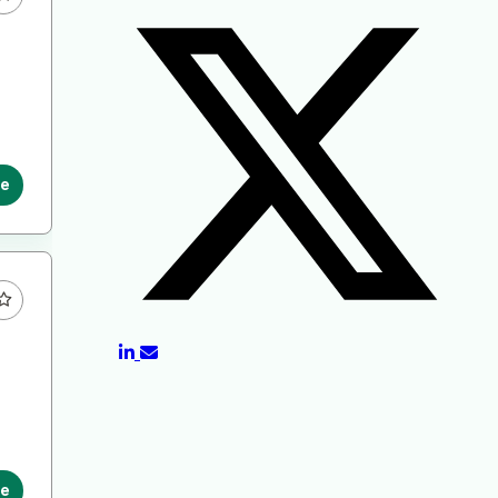
le
le