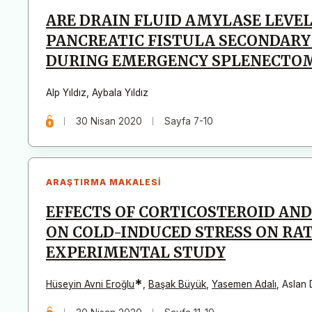
ARE DRAIN FLUID AMYLASE LEVE
PANCREATIC FISTULA SECONDARY
DURING EMERGENCY SPLENECTO
Alp Yıldız
,
Aybala Yıldız
30 Nisan 2020
Sayfa 7-10
ARAŞTIRMA MAKALESI
EFFECTS OF CORTICOSTEROID AND
ON COLD-INDUCED STRESS ON RAT
EXPERIMENTAL STUDY
*
Hüseyin Avni Eroğlu
,
Başak Büyük
,
Yasemen Adalı
,
Aslan 