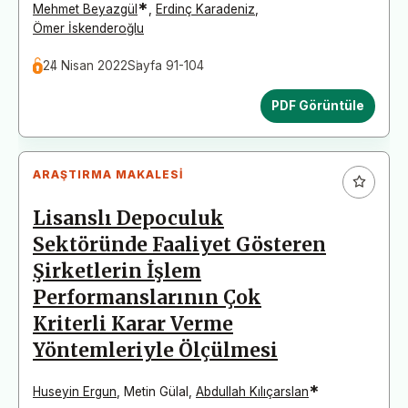
*
Mehmet Beyazgül
,
Erdinç Karadeniz
,
Ömer İskenderoğlu
24 Nisan 2022
Sayfa 91-104
PDF Görüntüle
ARAŞTIRMA MAKALESI
Lisanslı Depoculuk
Sektöründe Faaliyet Gösteren
Şirketlerin İşlem
Performanslarının Çok
Kriterli Karar Verme
Yöntemleriyle Ölçülmesi
*
Huseyin Ergun
,
Metin Gülal
,
Abdullah Kılıçarslan