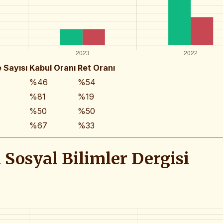
 Sayısı
Kabul Oranı
Ret Oranı
%46
%54
%81
%19
%50
%50
%67
%33
i Sosyal Bilimler Dergisi