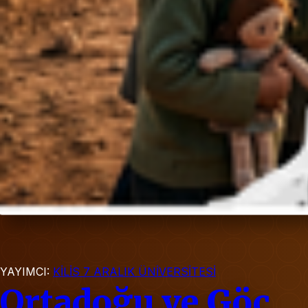
YAYIMCI:
KİLİS 7 ARALIK ÜNİVERSİTESİ
Ortadoğu ve Göç