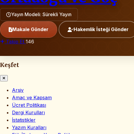
Yayın Modeli: Sürekli Yayın
Makale Gönder
Hakemlik İsteği Gönder
Takip Et
146
Keşfet
Arşiv
Amaç ve Kapsam
Ücret Politikası
Dergi Kurulları
İstatistikler
Yazım Kuralları