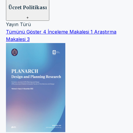
Ücret Politikası
+
Yayın Türü
Tümünü Göster
4
İnceleme Makalesi
1
Araştırma
Makalesi
3