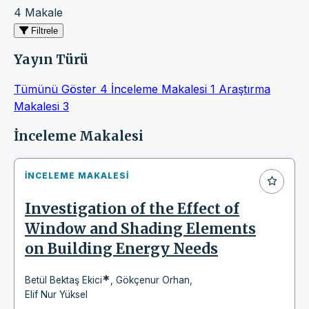
4 Makale
Filtrele
Yayın Türü
Tümünü Göster
4
İnceleme Makalesi
1
Araştırma
Makalesi
3
Makaleler
İnceleme Makalesi
İNCELEME MAKALESI
Investigation of the Effect of
Window and Shading Elements
on Building Energy Needs
*
Betül Bektaş Ekici
,
Gökçenur Orhan
,
Elif Nur Yüksel