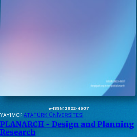
e-ISSN: 2822-4507
YAYIMCI:
ATATÜRK ÜNİVERSİTESİ
PLANARCH - Design and Planning
Research