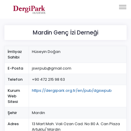
Mardin Genç İzi Derneği
İmtiyaz
Hüseyin Doğan
Sahibi
E-Posta
jswrpub@gmail.com
Telefon
+90 472 215 98 63
Kurum
https://dergipark.org.tr/en/pub/dgswpub
Web
Sitesi
Şehir
Mardin
Adres
13 Mart Mah. Vali Ozan Cad. No:80 A. Can Plaza
Artuklu/ Mardin