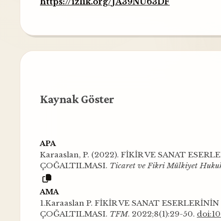
https://izlik.org/JA39NU63DF
Kaynak Göster
APA
Karaaslan, P. (2022). FİKİR VE SANAT ES
ÇOĞALTILMASI.
Ticaret ve Fikri Mülkiyet Huku
AMA
1.Karaaslan P. FİKİR VE SANAT ESERLERİN
ÇOĞALTILMASI.
TFM
. 2022;8(1):29-50.
doi:1