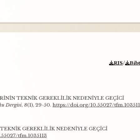
/
RIS
Bib
ERLERİNİN TEKNİK GEREKLİLİK NEDENİYLE GEÇİCİ
ku Dergisi
,
8
(1), 29-50.
https://doi.org/10.55027/tfm.10351
İN TEKNİK GEREKLİLİK NEDENİYLE GEÇİCİ
0.55027/tfm.1035113