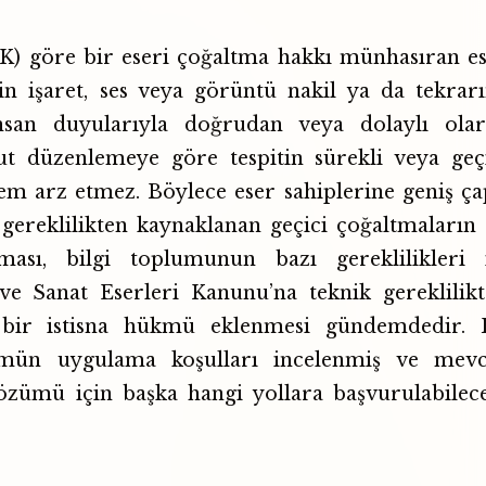
EK) göre bir eseri çoğaltma hakkı münhasıran e
rin işaret, ses veya görüntü nakil ya da tekrar
nsan duyularıyla doğrudan veya dolaylı ola
cut düzenlemeye göre tespitin sürekli veya geç
m arz etmez. Böylece eser sahiplerine geniş ça
gereklilikten kaynaklanan geçici çoğaltmaların
sı, bilgi toplumunun bazı gereklilikleri i
e Sanat Eserleri Kanunu’na teknik gereklilik
n bir istisna hükmü eklenmesi gündemdedir. 
ükmün uygulama koşulları incelenmiş ve mevc
zümü için başka hangi yollara başvurulabilec