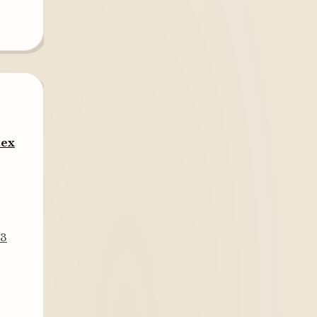
tex
13