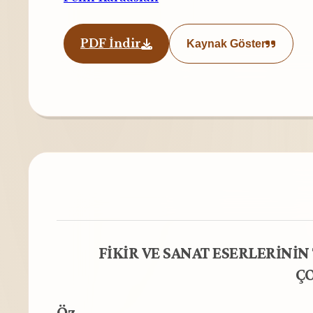
PDF İndir
Kaynak Göster
FİKİR VE SANAT ESERLERİNİN
ÇO
Öz