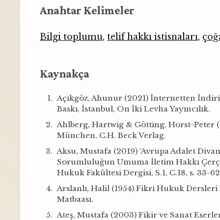
Anahtar Kelimeler
Bilgi toplumu
,
telif hakkı istisnaları
,
çoğ
Kaynakça
Açıkgöz, Ahunur (2021) İnternetten İndiri
Baskı, İstanbul, On İki Levha Yayıncılık.
Ahlberg, Hartwig & Götting, Horst-Peter (
München, C.H. Beck Verlag.
Aksu, Mustafa (2019) ‘Avrupa Adalet Diva
Sorumluluğun Umuma İletim Hakkı Çerçeve
Hukuk Fakültesi Dergisi, S.1, C.18, s. 33-62
Arslanlı, Halil (1954) Fikri Hukuk Dersleri 
Matbaası.
Ateş, Mustafa (2003) Fikir ve Sanat Eserle