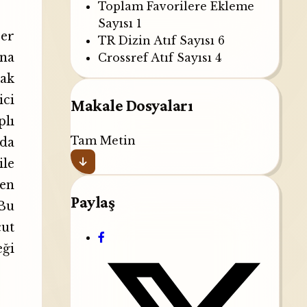
Toplam Favorilere Ekleme
Sayısı
1
ser
TR Dizin Atıf Sayısı
6
ına
Crossref Atıf Sayısı
4
rak
ici
Makale Dosyaları
plı
Tam Metin
 da
le
ten
Paylaş
Bu
ut
eği