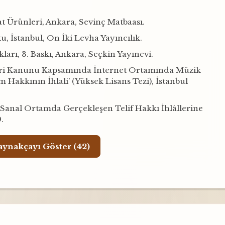
at Ürünleri, Ankara, Sevinç Matbaası.
, İstanbul, On İki Levha Yayıncılık.
arı, 3. Baskı, Ankara, Seçkin Yayınevi.
rleri Kanunu Kapsamında İnternet Ortamında Müzik
Hakkının İhlali’ (Yüksek Lisans Tezi), İstanbul
Sanal Ortamda Gerçekleşen Telif Hakkı İhlâllerine
.
Tüm Kaynakçayı Göster (42)