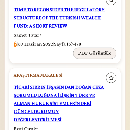
TIME TO RECONSIDER THE REGULATORY
STRUCTURE OF THE TURKISH WEALTH
FUND: A SHORT REVIEW
Samet Tatar
*
|
30 Haziran 2022
|
Sayfa 167-178
PDF Görüntüle
ARAŞTIRMA MAKALESI
TİCARİ SIRRIN İFŞASINDAN DOĞAN CEZA
SORUMLULUĞUNA İLİŞKİN TÜRK VE
ALMAN HUKUK SİSTEMLERİNDEKİ
GÜNCEL DURUMUN
DEĞERLENDİRİLMESİ
Ezgi Çırak
*