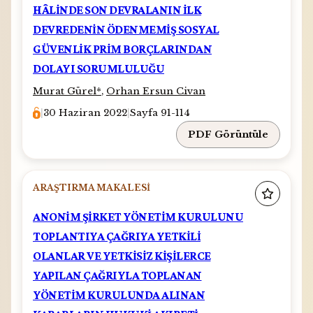
HÂLİNDE SON DEVRALANIN İLK
DEVREDENİN ÖDENMEMİŞ SOSYAL
GÜVENLİK PRİM BORÇLARINDAN
DOLAYI SORUMLULUĞU
Murat Gürel
*
,
Orhan Ersun Civan
|
30 Haziran 2022
|
Sayfa 91-114
PDF Görüntüle
ARAŞTIRMA MAKALESI
ANONİM ŞİRKET YÖNETİM KURULUNU
TOPLANTIYA ÇAĞRIYA YETKİLİ
OLANLAR VE YETKİSİZ KİŞİLERCE
YAPILAN ÇAĞRIYLA TOPLANAN
YÖNETİM KURULUNDA ALINAN