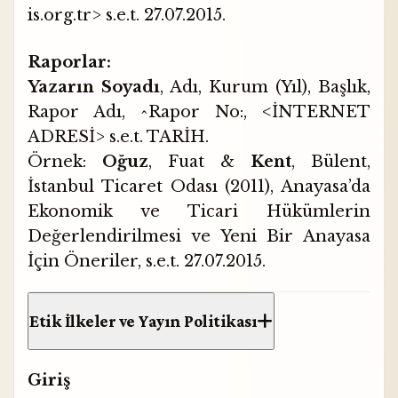
is.org.tr>
s.e.t. 27.07.2015.
Raporlar:
Yazarın Soyadı
, Adı, Kurum (Yıl), Başlık,
Rapor Adı, ^Rapor No:, <İNTERNET
ADRESİ> s.e.t. TARİH.
Örnek:
Oğuz
, Fuat &
Kent
, Bülent,
İstanbul Ticaret Odası (2011), Anayasa’da
Ekonomik ve Ticari Hükümlerin
Değerlendirilmesi ve Yeni Bir Anayasa
İçin Öneriler,
s.e.t. 27.07.2015.
Etik İlkeler ve Yayın Politikası
Giriş