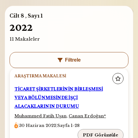
Cilt 8 , Sayı 1
2022
11 Makaleler
Filtrele
ARAŞTIRMA MAKALESI
TİCARET ŞİRKETLERİNİN BİRLEŞMESİ
VEYA BÖLÜNMESİNDE İŞÇİ
ALACAKLARININ DURUMU
Muhammed Fatih Uşan
,
Canan Erdoğan
*
|
30 Haziran 2022
|
Sayfa 1-28
PDF Görüntüle