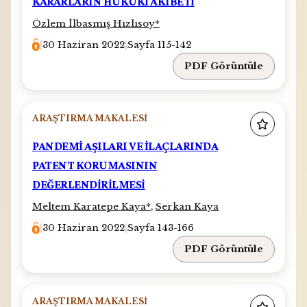
KARARLARIN HUKUKİ AKIBETİ
Özlem İlbasmış Hızlısoy
*
|
30 Haziran 2022
|
Sayfa 115-142
PDF Görüntüle
ARAŞTIRMA MAKALESI
PANDEMİ AŞILARI VE İLAÇLARINDA
PATENT KORUMASININ
DEĞERLENDİRİLMESİ
Meltem Karatepe Kaya
*
,
Serkan Kaya
|
30 Haziran 2022
|
Sayfa 143-166
PDF Görüntüle
ARAŞTIRMA MAKALESI