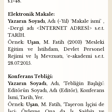
s.1-48.
Elektronik Makale:
Yazarın Soyadı
, Adı (^Yıl) ‘Makale ismi’ ,
^Dergi adı <İNTERNET ADRESİ> s.e.t.
TARİH.
Örnek:
Uşan
, M. Fatih (2003) ‘Mesleki
Eğitim ve İstihdam, Devlet Personel
Rejimi ve İş Mevzuatı, ‘e-akademi
s.e.t.
28.07.2015.
Konferans Tebliği:
Yazarın Soyadı
, Adı, ‘Tebliğin Başlığı’:
Editörün Soyadı, Adı (Editör), Konferans
İsmi, Tarih, Yer.
Örnek:
Uşan
, M. Fatih, ‘Taşeron İşçisi de
İşçi: Öyleyse Ona da İş Sağlığı ve