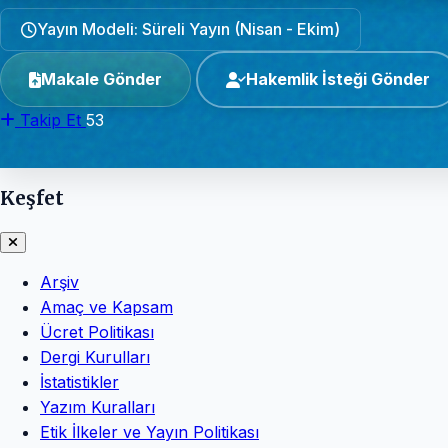
Yayın Modeli: Süreli Yayın (Nisan - Ekim)
Makale Gönder
Hakemlik İsteği Gönder
Takip Et
53
Keşfet
Arşiv
Amaç ve Kapsam
Ücret Politikası
Dergi Kurulları
İstatistikler
Yazım Kuralları
Etik İlkeler ve Yayın Politikası