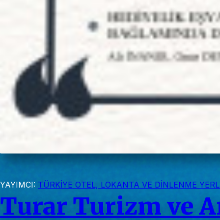
YAYIMCI:
TÜRKİYE OTEL, LOKANTA VE DİNLENME YERLE
Turar Turizm ve A