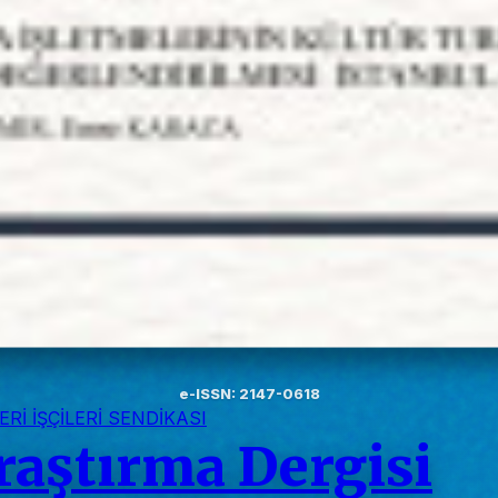
e-ISSN: 2147-0618
Rİ İŞÇİLERİ SENDİKASI
raştırma Dergisi