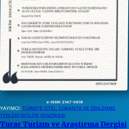
e-ISSN: 2147-0618
YAYIMCI:
TÜRKİYE OTEL, LOKANTA VE DİNLENME
YERLERİ İŞÇİLERİ SENDİKASI
Turar Turizm ve Araştırma Dergisi