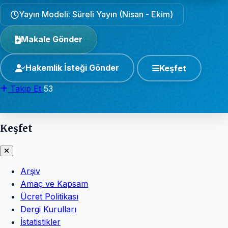
Yayın Modeli: Süreli Yayın (Nisan - Ekim)
Makale Gönder
Hakemlik İsteği Gönder
Keşfet
Takip Et
53
Keşfet
Arşiv
Amaç ve Kapsam
Ücret Politikası
Dergi Kurulları
İstatistikler