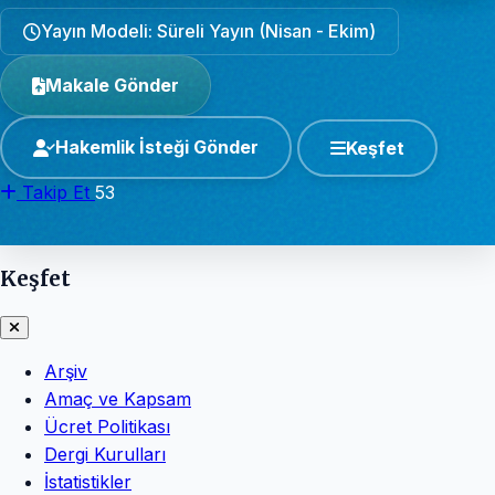
Yayın Modeli: Süreli Yayın (Nisan - Ekim)
Makale Gönder
Hakemlik İsteği Gönder
Keşfet
Takip Et
53
Keşfet
Arşiv
Amaç ve Kapsam
Ücret Politikası
Dergi Kurulları
İstatistikler