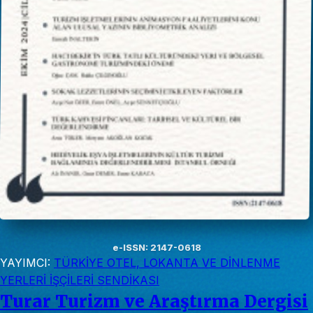
e-ISSN: 2147-0618
YAYIMCI:
TÜRKİYE OTEL, LOKANTA VE DİNLENME
YERLERİ İŞÇİLERİ SENDİKASI
Turar Turizm ve Araştırma Dergisi