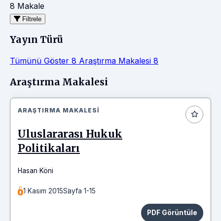
8 Makale
Filtrele
Yayın Türü
Tümünü Göster
8
Araştırma Makalesi
8
Makaleler
Araştırma Makalesi
ARAŞTIRMA MAKALESI
Uluslararası Hukuk
Politikaları
Hasan Köni
1 Kasım 2015
Sayfa 1-15
PDF Görüntüle