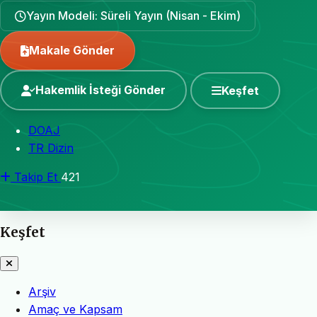
Yayın Modeli: Süreli Yayın (Nisan - Ekim)
Makale Gönder
Hakemlik İsteği Gönder
Keşfet
DOAJ
TR Dizin
Takip Et
421
Keşfet
Arşiv
Amaç ve Kapsam