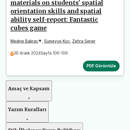
materials on students' spatial
orientation skills and spatial
ability self-report: Fantastic
cubes game
*
Medine Bakraç
,
Sümeyye Koç
,
Zehra Sener
30 Aralık 2024
Sayfa 106-106
PDF Görüntüle
Amaç ve Kapsam
+
Yazım Kuralları
+