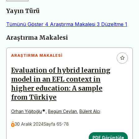
Yayın Türü
Tümünü Göster
4
Araştırma Makalesi
3
Düzeltme
1
Makaleler
Araştırma Makalesi
ARAŞTIRMA MAKALESI
Evaluation of hybrid learning
model in an EFL context in
higher education: A sample
from Türkiye
*
Orhan Yiğitoğlu
,
Begüm Ceylan
,
Bülent Alcı
30 Aralık 2024
Sayfa 65-78
PDF Görüntüle