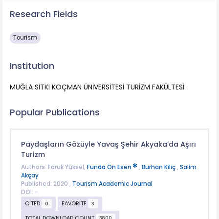
Research Fields
Tourism
Institution
MUĞLA SITKI KOÇMAN ÜNİVERSİTESİ TURİZM FAKÜLTESİ
Popular Publications
Paydaşların Gözüyle Yavaş Şehir Akyaka’da Aşırı
Turizm
Authors: Faruk Yüksel,
Funda Ön Esen
,
Burhan Kılıç
,
Salim
Akçay
Published: 2020 ,
Tourism Academic Journal
DOI: -
CITED
FAVORITE
0
3
TOTAL DOWNLOAD COUNT
3800