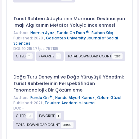
Turist Rehberi Adaylarının Marmaris Destinasyon
İmajı Algılarının Metafor Yoluyla İncelenmesi
Authors:
Nermin Ayaz
,
Funda Ön Esen
,
Burhan Kılıç
Published: 2020 ,
Gaziantep University Journal of Social
Sciences
DOI: 10.21547/jss.757185
CITED
FAVORITE
TOTAL DOWNLOAD COUNT
11
1
1287
Doğa Turu Deneyimi ve Doğa Yürüyüşü Yönetimi:
Turist Rehberlerinin Perspektifinden
Fenomonolojik Bir Çözümleme
Authors:
Funda Ön
,
Hande Akyurt Kurnaz
,
Özlem Güzel
Published: 2021 ,
Tourism Academic Journal
DOI: -
CITED
FAVORITE
0
1
TOTAL DOWNLOAD COUNT
3990