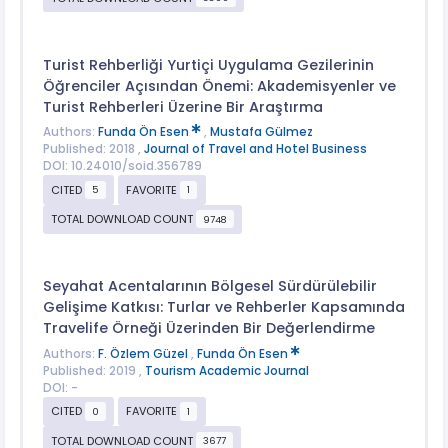
Turist Rehberliği Yurtiçi Uygulama Gezilerinin
Öğrenciler Açısından Önemi: Akademisyenler ve
Turist Rehberleri Üzerine Bir Araştırma
Authors:
Funda Ön Esen
,
Mustafa Gülmez
Published: 2018 ,
Journal of Travel and Hotel Business
DOI: 10.24010/soid.356789
CITED
FAVORITE
5
1
TOTAL DOWNLOAD COUNT
9748
Seyahat Acentalarının Bölgesel Sürdürülebilir
Gelişime Katkısı: Turlar ve Rehberler Kapsamında
Travelife Örneği Üzerinden Bir Değerlendirme
Authors:
F. Özlem Güzel
,
Funda Ön Esen
Published: 2019 ,
Tourism Academic Journal
DOI: -
CITED
FAVORITE
0
1
TOTAL DOWNLOAD COUNT
3677