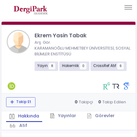
Ekrem Yasin Tabak
Arş. Gör.
KARAMANOĞLU MEHMETBEY ÜNİVERSİTESİ, SOSYAL
BİLİMLER ENSTİTÜSÜ
Yayın
Hakemlik
CrossRef Atıf
8
0
6
0
0
Takipçi
Takip Edilen
Takip Et
Yayınlar
Görevler
Hakkında
Atıf