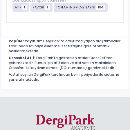
DOI: 10.53025/sportive.1193964
ATIF
FAVORİ
TOPLAM İNDİRİLME SAYISI
1
1
1192
Popüler Yayınlar:
DergiPark'ta araştırma yapan araştırmacılar
tarafından favoriye eklenme istatistiğine göre otomatik
belirlenmektedir.
CrossRef Atıf:
DergiPark'ta gösterilen atıflar CrossRef'ten
çekilmektedir. Bunun için atıf alan ve atıf verilen makalelerin
CrossRef'te kaydının olması (DOI numarası) gerekmektedir.
^:
Atıf sayıları DergiPark tarafından belirli periyotlar ile sisteme
yansıtılmaktadır.