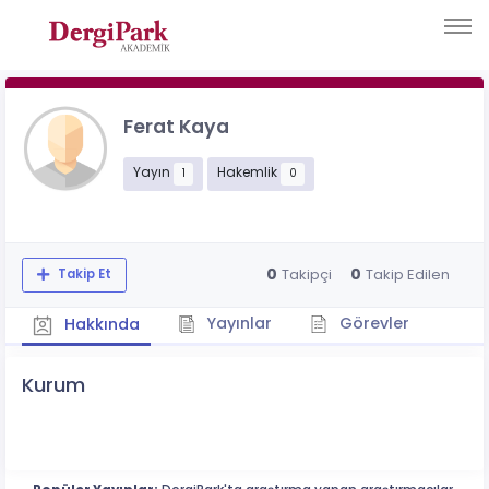
Ferat Kaya
Yayın
Hakemlik
1
0
0
0
Takipçi
Takip Edilen
Takip Et
Yayınlar
Görevler
Hakkında
Kurum