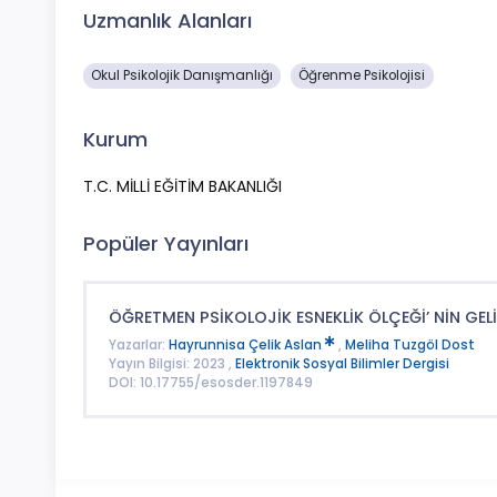
Uzmanlık Alanları
Okul Psikolojik Danışmanlığı
Öğrenme Psikolojisi
Kurum
T.C. MİLLİ EĞİTİM BAKANLIĞI
Popüler Yayınları
ÖĞRETMEN PSİKOLOJİK ESNEKLİK ÖLÇEĞİ’ NİN GELİ
Yazarlar:
Hayrunnisa Çelik Aslan
,
Meliha Tuzgöl Dost
Yayın Bilgisi: 2023 ,
Elektronik Sosyal Bilimler Dergisi
DOI: 10.17755/esosder.1197849