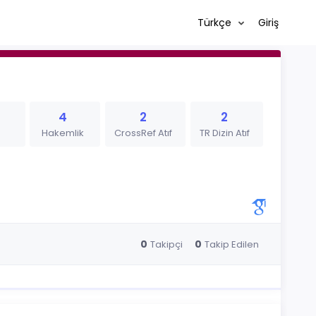
Türkçe
Giriş
4
2
2
Hakemlik
CrossRef Atıf
TR Dizin Atıf
0
0
Takipçi
Takip Edilen