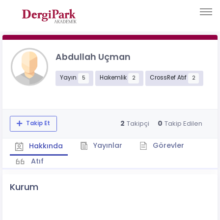
Abdullah Uçman
Yayın
Hakemlik
CrossRef Atıf
5
2
2
2
0
Takipçi
Takip Edilen
Takip Et
Yayınlar
Görevler
Hakkında
Atıf
Kurum