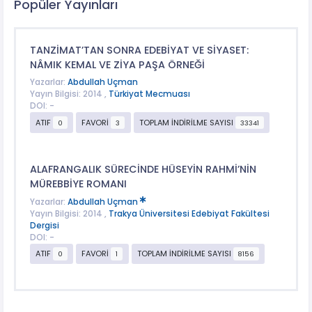
Popüler Yayınları
TANZİMAT’TAN SONRA EDEBİYAT VE SİYASET:
NÂMIK KEMAL VE ZİYA PAŞA ÖRNEĞİ
Yazarlar:
Abdullah Uçman
Yayın Bilgisi: 2014 ,
Türkiyat Mecmuası
DOI: -
ATIF
FAVORİ
TOPLAM İNDİRİLME SAYISI
0
3
33341
ALAFRANGALIK SÜRECİNDE HÜSEYİN RAHMİ’NİN
MÜREBBİYE ROMANI
Yazarlar:
Abdullah Uçman
Yayın Bilgisi: 2014 ,
Trakya Üniversitesi Edebiyat Fakültesi
Dergisi
DOI: -
ATIF
FAVORİ
TOPLAM İNDİRİLME SAYISI
0
1
8156