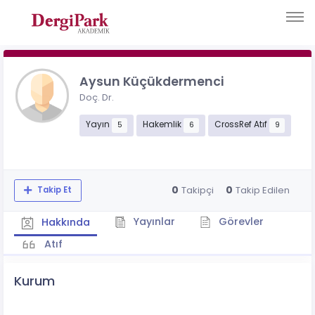
Aysun Küçükdermenci
Doç. Dr.
Yayın
Hakemlik
CrossRef Atıf
5
6
9
0
0
Takipçi
Takip Edilen
Takip Et
Yayınlar
Görevler
Hakkında
Atıf
Kurum