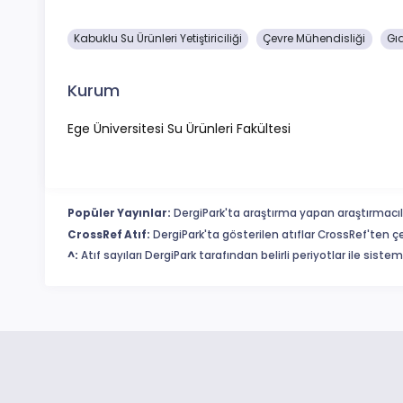
Kabuklu Su Ürünleri Yetiştiriciliği
Çevre Mühendisliği
Gıd
Kurum
Ege Üniversitesi Su Ürünleri Fakültesi
Popüler Yayınlar:
DergiPark'ta araştırma yapan araştırmacıl
CrossRef Atıf:
DergiPark'ta gösterilen atıflar CrossRef'ten ç
^:
Atıf sayıları DergiPark tarafından belirli periyotlar ile sist