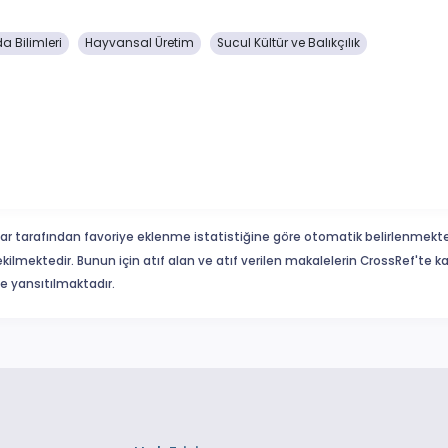
a Bilimleri
Hayvansal Üretim
Sucul Kültür ve Balıkçılık
ar tarafından favoriye eklenme istatistiğine göre otomatik belirlenmekte
ekilmektedir. Bunun için atıf alan ve atıf verilen makalelerin CrossRef'te
eme yansıtılmaktadır.