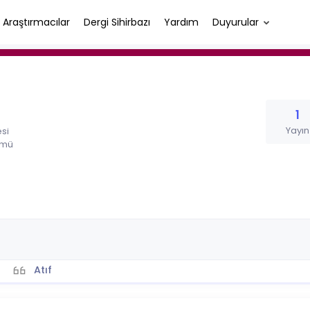
Araştırmacılar
Dergi Sihirbazı
Yardım
Duyurular
1
Yayın
esi
ümü
Atıf