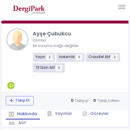
Ayşe Çubukcu
Uzman
Bir kuruma bağlı değildir
Yayın
Hakemlik
CrossRef Atıf
2
0
2
TR Dizin Atıf
5
0
0
Takipçi
Takip Edilen
Takip Et
Yayınlar
Görevler
Hakkında
Atıf