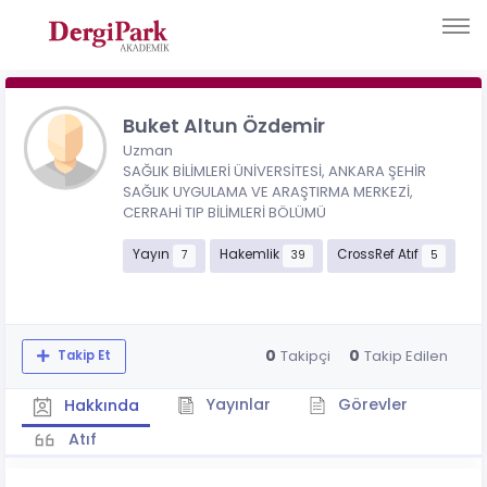
Buket Altun Özdemir
Uzman
SAĞLIK BİLİMLERİ ÜNİVERSİTESİ, ANKARA ŞEHİR
SAĞLIK UYGULAMA VE ARAŞTIRMA MERKEZİ,
CERRAHİ TIP BİLİMLERİ BÖLÜMÜ
Yayın
Hakemlik
CrossRef Atıf
7
39
5
0
0
Takipçi
Takip Edilen
Takip Et
Yayınlar
Görevler
Hakkında
Atıf