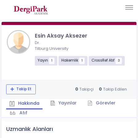
Esin Aksay Aksezer
Dr.
Tilburg University
Yayın
Hakemlik
CrossRef Atıf
1
1
3
0
0
Takipçi
Takip Edilen
Takip Et
Yayınlar
Görevler
Hakkında
Atıf
Uzmanlık Alanları