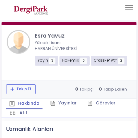
Esra Yavuz
Yüksek Lisans
HARRAN ÜNİVERSİTESİ
Yayın
Hakemlik
CrossRef Atıf
3
0
2
0
0
Takipçi
Takip Edilen
Takip Et
Yayınlar
Görevler
Hakkında
Atıf
Uzmanlık Alanları