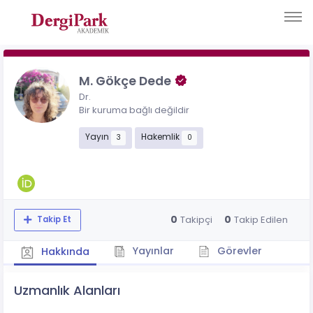
M. Gökçe Dede
Dr.
Bir kuruma bağlı değildir
Yayın
Hakemlik
3
0
0
0
Takipçi
Takip Edilen
Takip Et
Yayınlar
Görevler
Hakkında
Uzmanlık Alanları